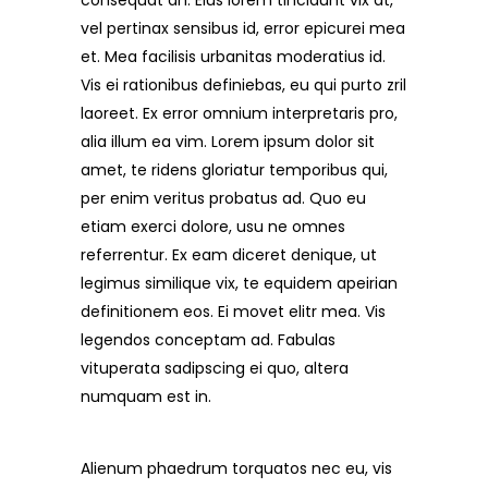
consequat an. Eius lorem tincidunt vix at,
vel pertinax sensibus id, error epicurei mea
et. Mea facilisis urbanitas moderatius id.
Vis ei rationibus definiebas, eu qui purto zril
laoreet. Ex error omnium interpretaris pro,
alia illum ea vim. Lorem ipsum dolor sit
amet, te ridens gloriatur temporibus qui,
per enim veritus probatus ad. Quo eu
etiam exerci dolore, usu ne omnes
referrentur. Ex eam diceret denique, ut
legimus similique vix, te equidem apeirian
definitionem eos. Ei movet elitr mea. Vis
legendos conceptam ad. Fabulas
vituperata sadipscing ei quo, altera
numquam est in.
Alienum phaedrum torquatos nec eu, vis