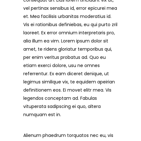
consequat an. Eius lorem tincidunt vix at,
vel pertinax sensibus id, error epicurei mea
et. Mea facilisis urbanitas moderatius id.
Vis ei rationibus definiebas, eu qui purto zril
laoreet. Ex error omnium interpretaris pro,
alia illum ea vim. Lorem ipsum dolor sit
amet, te ridens gloriatur temporibus qui,
per enim veritus probatus ad. Quo eu
etiam exerci dolore, usu ne omnes
referrentur. Ex eam diceret denique, ut
legimus similique vix, te equidem apeirian
definitionem eos. Ei movet elitr mea. Vis
legendos conceptam ad. Fabulas
vituperata sadipscing ei quo, altera
numquam est in.
Alienum phaedrum torquatos nec eu, vis