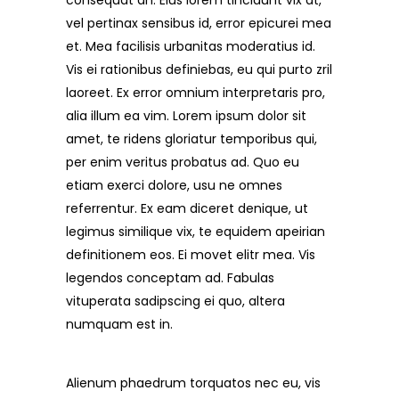
consequat an. Eius lorem tincidunt vix at,
vel pertinax sensibus id, error epicurei mea
et. Mea facilisis urbanitas moderatius id.
Vis ei rationibus definiebas, eu qui purto zril
laoreet. Ex error omnium interpretaris pro,
alia illum ea vim. Lorem ipsum dolor sit
amet, te ridens gloriatur temporibus qui,
per enim veritus probatus ad. Quo eu
etiam exerci dolore, usu ne omnes
referrentur. Ex eam diceret denique, ut
legimus similique vix, te equidem apeirian
definitionem eos. Ei movet elitr mea. Vis
legendos conceptam ad. Fabulas
vituperata sadipscing ei quo, altera
numquam est in.
Alienum phaedrum torquatos nec eu, vis